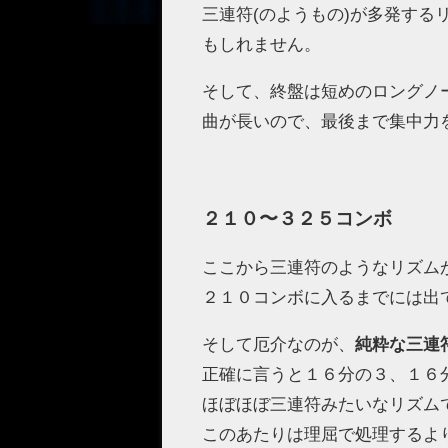
三連符(のようもの)が多発す
もしれません。
そして、終盤は短めのロングノ
曲が長いので、最後まで集中力
２１０〜３２５コンボ
ここから三連符のようなリズム
２１０コンボに入るまでには出
そして厄介なのが、
純粋な三連
正確に言うと１６分の３、１６
ほぼほぼ三連符みたいなリズム
このあたりは理屈で処理するよ