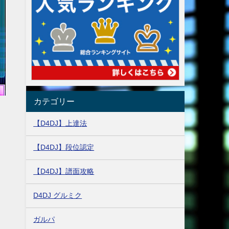
カテゴリー
【D4DJ】上達法
【D4DJ】段位認定
【D4DJ】譜面攻略
D4DJ グルミク
ガルパ