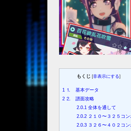
もくじ
[
非表示にする
]
1
⒈ 基本データ
2
⒉ 譜面攻略
2.0.1
全体を通して
2.0.2
２１０〜３２５コン
2.0.3
３２６〜４０２コン