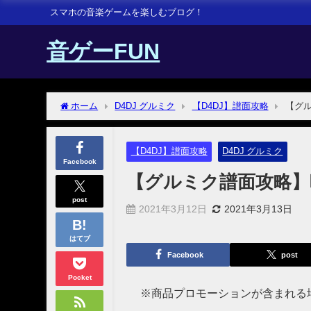
スマホの音楽ゲームを楽しむブログ！
音ゲーFUN
ホーム
D4DJ グルミク
【D4DJ】譜面攻略
【グルミ
【D4DJ】譜面攻略
D4DJ グルミク
Facebook
【グルミク譜面攻略】暁 (Fr
post
2021年3月12日
2021年3月13日
はてブ
Facebook
post
Pocket
※商品プロモーションが含まれる