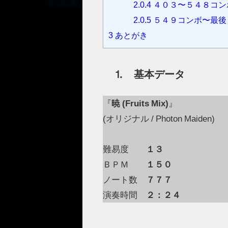
2.0.4
４０３〜５４８コン
2.0.5
５４９コンボ〜最後
3
あとがき
⒈ 基本データ
『
暁 (Fruits Mix)
』
(オリジナル / Photon Maiden)
難易度
１３
ＢＰＭ
１５０
ノート数
７７７
演奏時間
２：２４