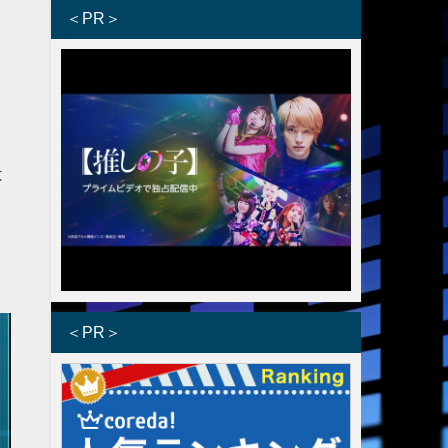
＜PR＞
は
＜PR＞