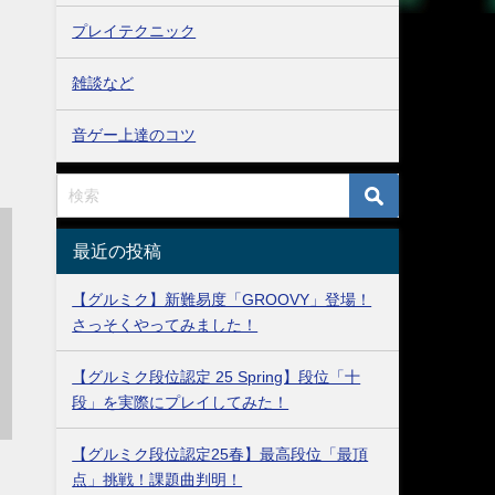
プレイテクニック
雑談など
音ゲー上達のコツ
最近の投稿
【グルミク】新難易度「GROOVY」登場！
さっそくやってみました！
【グルミク段位認定 25 Spring】段位「十
段」を実際にプレイしてみた！
【グルミク段位認定25春】最高段位「最頂
点」挑戦！課題曲判明！