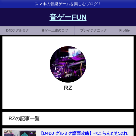
スマホの音楽ゲームを楽しむブログ！
音ゲーFUN
D4DJ グルミク
音ゲー上達のコツ
プレイテクニック
Profile
RZ
RZの記事一覧
【D4DJ グルミク譜面攻略】ぺこらんだむぶれ