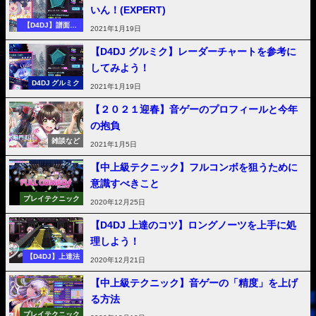
いん！(EXPERT)
【D4DJ】譜面攻
2021年1月19日
略
【D4DJ グルミク】レーダーチャートを参考に
してみよう！
D4DJ グルミク
2021年1月19日
【２０２１迎春】音ゲーのプロフィールと今年
の抱負
雑談など
2021年1月5日
【中上級テクニック】フルコンボを狙うために
意識すべきこと
プレイテクニック
2020年12月25日
【D4DJ 上達のコツ】ロングノーツを上手に処
理しよう！
【D4DJ】上達法
2020年12月21日
【中上級テクニック】音ゲーの「精度」を上げ
る方法
プレイテクニック