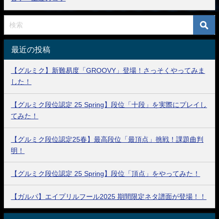
最近の投稿
【グルミク】新難易度「GROOVY」登場！さっそくやってみま
した！
【グルミク段位認定 25 Spring】段位「十段」を実際にプレイし
てみた！
【グルミク段位認定25春】最高段位「最頂点」挑戦！課題曲判
明！
【グルミク段位認定 25 Spring】段位「頂点」をやってみた！
【ガルパ】エイプリルフール2025 期間限定ネタ譜面が登場！！