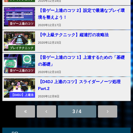
2020年12月18日
【音ゲー上達のコツ 2】設定で最適なプレイ環
境を整えよう！
音ゲー上達のコツ
2020年12月17日
【中上級テクニック】縦連打の攻略法
2020年12月15日
プレイテクニック
【音ゲー上達のコツ 1】上達するための「基礎
の基礎」
音ゲー上達のコツ
2020年12月10日
【D4DJ 上達のコツ】スライダーノーツ処理
Part.2
【D4DJ】上達法
2020年12月9日
3 / 4